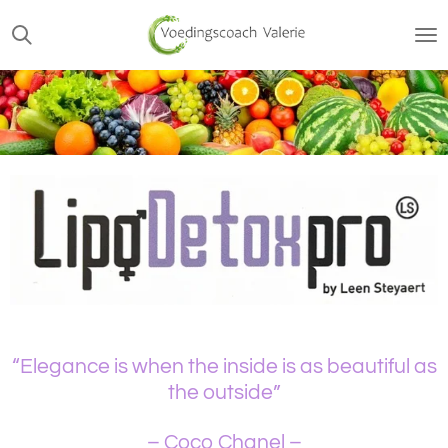
Ga
direct
naar
de
hoofdinhoud
“Elegance is when the inside is as beautiful as
the outside”
– Coco Chanel –