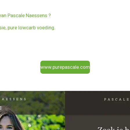
 van Pascale Naessens ?
sie, pure lowcarb voeding.
www.purepascale.com