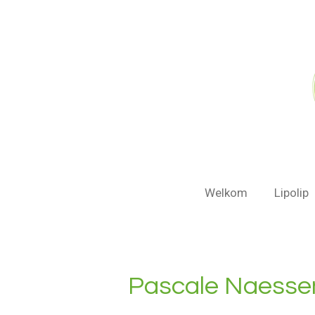
Ga
direct
naar
de
hoofdinhoud
Welkom
Lipolip
Pascale Naesse